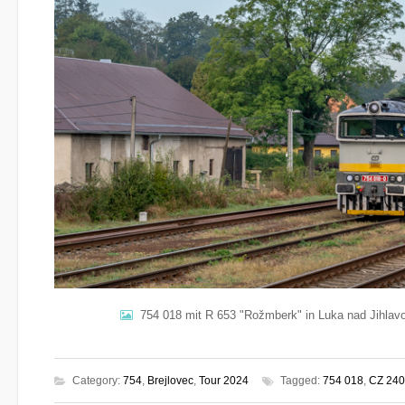
754 018 mit R 653 "Rožmberk" in Luka nad Jihlav
Category:
754
,
Brejlovec
,
Tour 2024
Tagged:
754 018
,
CZ 240