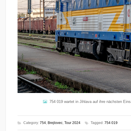
754 019 wartet in Jihlava auf ihre nächsten Eins
Category:
754
,
Brejlovec
,
Tour 2024
Tagged:
754 019