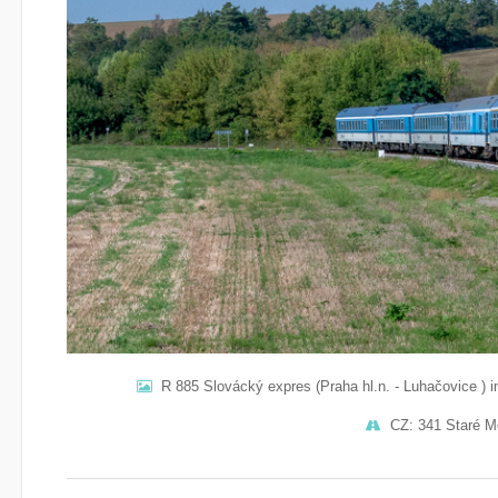
R 885 Slovácký expres (Praha hl.n. - Luhačovice ) 
CZ: 341 Staré Mě