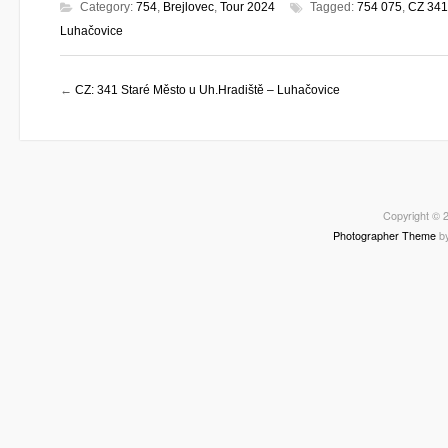
Category:
754
,
Brejlovec
,
Tour 2024
Tagged:
754 075
,
CZ 341
Luhačovice
←
CZ: 341 Staré Město u Uh.Hradiště – Luhačovice
Copyright © 2
Photographer Theme
b