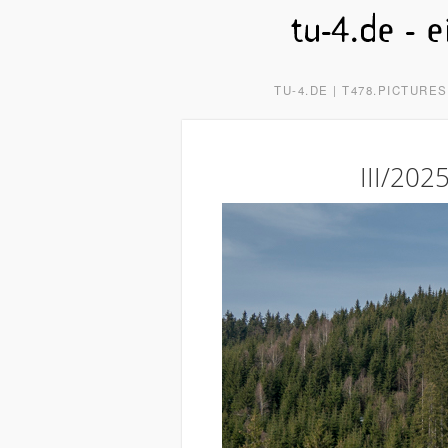
TU-4.DE | T478.PICTURE
III/20