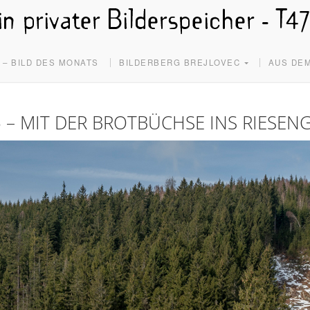
S – BILD DES MONATS
BILDERBERG BREJLOVEC
AUS DEM
25 – MIT DER BROTBÜCHSE INS RIESEN