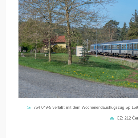
754 049-5 verläßt mit dem Wochenendausflugszug Sp 159
CZ: 212 Čer