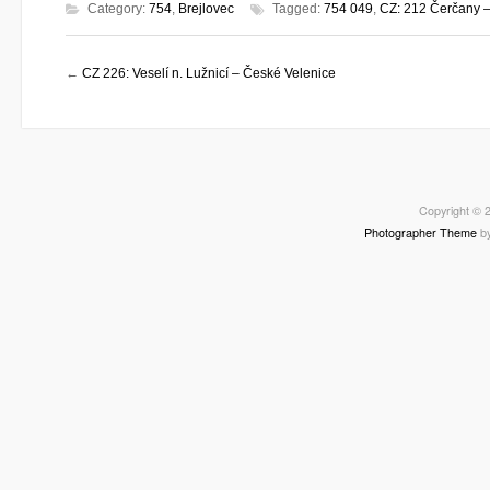
Category:
754
,
Brejlovec
Tagged:
754 049
,
CZ: 212 Čerčany 
←
CZ 226: Veselí n. Lužnicí – České Velenice
Copyright © 2
Photographer Theme
b