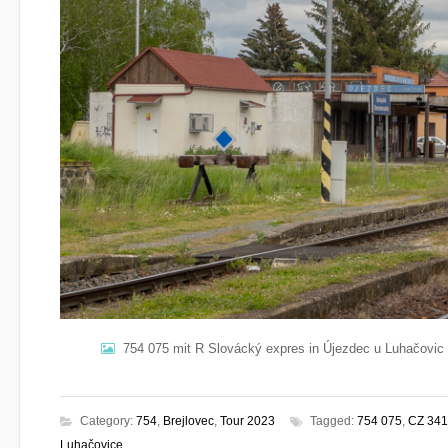
754 075 mit R Slovácký expres in Újezdec u Luhačovic
Category:
754
,
Brejlovec
,
Tour 2023
Tagged:
754 075
,
CZ 341
Luhačovice