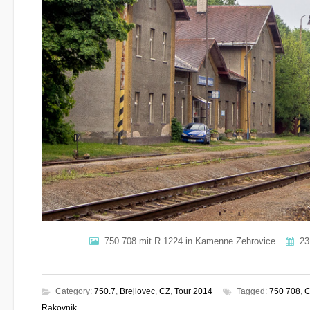
750 708 mit R 1224 in Kamenne Zehrovice
23.
Category:
750.7
,
Brejlovec
,
CZ
,
Tour 2014
Tagged:
750 708
,
C
Rakovník